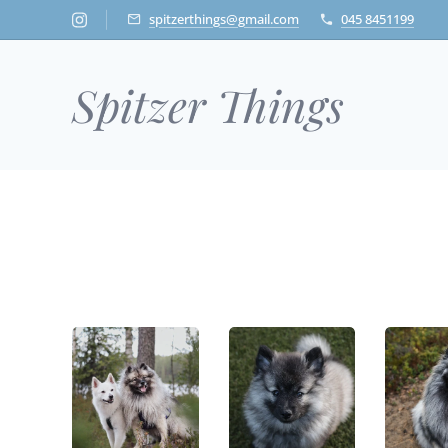
spitzerthings@gmail.com
045 8451199
Spitzer
Things