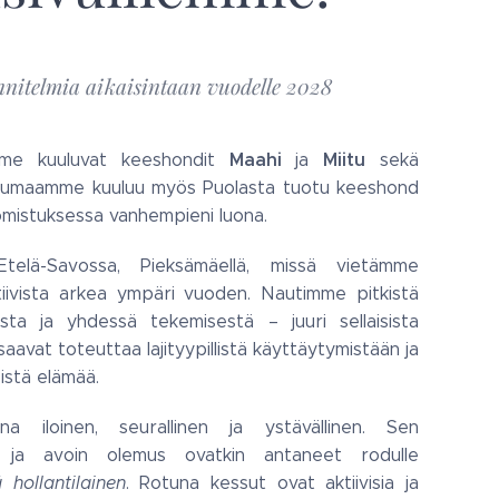
nitelmia aikaisintaan vuodelle 2028
Maahi
Miitu
me kuuluvat keeshondit
ja
sekä
aumaamme kuuluu myös Puolasta tuotu keeshond
omistuksessa vanhempieni luona.
Etelä-Savossa, Pieksämäellä, missä vietämme
iivista arkea ympäri vuoden. Nautimme pitkistä
esta ja yhdessä tekemisestä – juuri sellaisista
 saavat toteuttaa lajityypillistä käyttäytymistään ja
istä elämää.
 iloinen, seurallinen ja ystävällinen. Sen
 ja avoin olemus ovatkin antaneet rodulle
 hollantilainen
. Rotuna kessut ovat aktiivisia ja