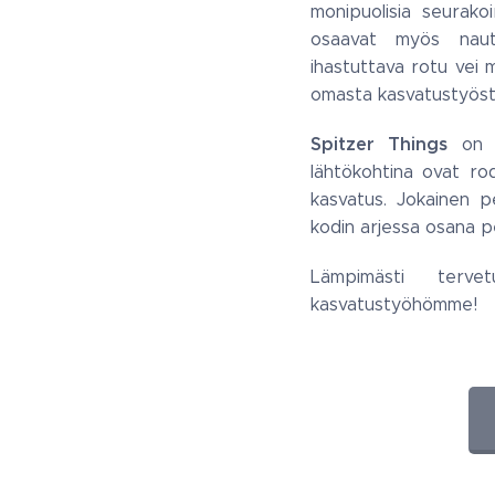
monipuolisia seurako
osaavat myös nautt
ihastuttava rotu vei 
omasta kasvatustyöst
Spitzer Things
on p
lähtökohtina ovat ro
kasvatus. Jokainen p
kodin arjessa osana 
Lämpimästi terve
kasvatustyöhömme!