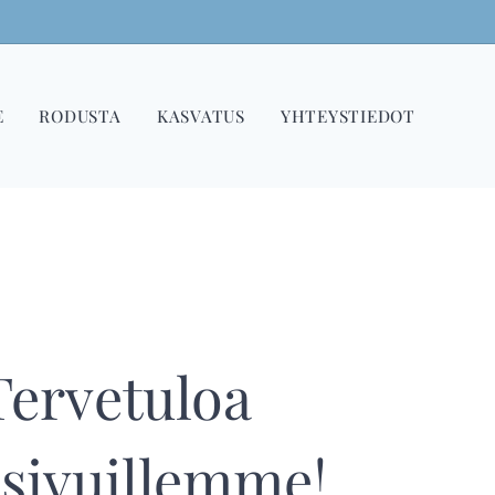
E
RODUSTA
KASVATUS
YHTEYSTIEDOT
Tervetuloa
isivuillemme!