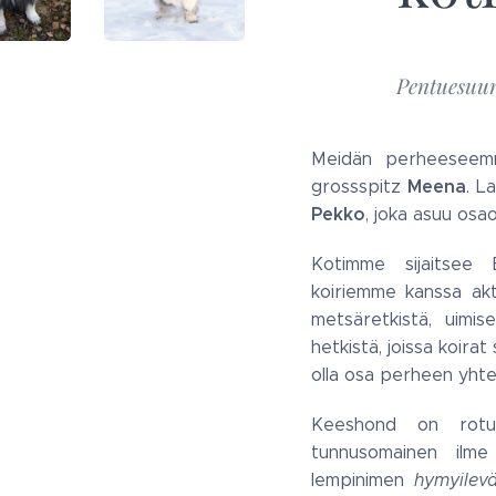
Pentuesuun
Meidän perheeseem
Meena
grossspitz
. L
Pekko
, joka asuu osa
Kotimme sijaitsee 
koiriemme kanssa akt
metsäretkistä, uimis
hetkistä, joissa koirat
olla osa perheen yhte
Keeshond on rotuna
tunnusomainen ilme
lempinimen
hymyilevä