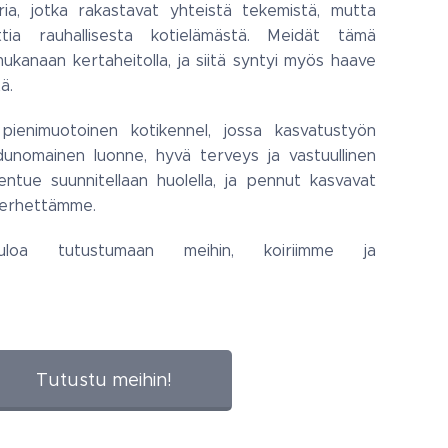
iria, jotka rakastavat yhteistä tekemistä, mutta
ia rauhallisesta kotielämästä. Meidät tämä
mukanaan kertaheitolla, ja siitä syntyi myös haave
ä.
ienimuotoinen kotikennel, jossa kasvatustyön
dunomainen luonne, hyvä terveys ja vastuullinen
entue suunnitellaan huolella, ja pennut kasvavat
perhettämme.
tuloa tutustumaan meihin, koiriimme ja
Tutustu meihin!